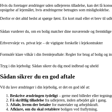
Hvis du foretager ændringer uden udlejerens tilladelse, kan det få konse
opsigelse af lejemålet, hvis ændringerne betragtes som misligholdelse.
Derfor er det altid bedst at spørge først. En kort mail eller et brev til 
Sådan vurderer du, om en bolig matcher dine nuværende og fremtidig
Erhvervsleje vs. privat leje – de vigtigste forskelle i lejekontrakter
Formulér klare vilkår i din fremlejeaftale: Regler for brug af bolig og i
Tryg i din lejebolig: Sådan sikrer du dig mod indbrud og uheld
Sådan sikrer du en god aftale
Vil du lave ændringer i din lejebolig, er det en god idé at:
Beskrive ændringen tydeligt
– gerne med billeder eller tegning
Få skriftlig tilladelse
fra udlejeren, inden arbejdet går i gang.
Aftale, hvem der betaler
for materialer og arbejdskraft.
Afklare, om du skal retablere
boligen ved fraflytning.