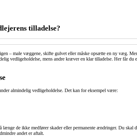
ejerens tilladelse?
 boligen – male væggene, skifte gulvet eller måske opsætte en ny væg. 
elig vedligeholdelse, mens andre kræver en klar tilladelse. Her får du
se
nder almindelig vedligeholdelse. Det kan for eksempel være:
å længe de ikke medfører skader eller permanente ændringer. Du skal do
dmindre andet er aftalt.