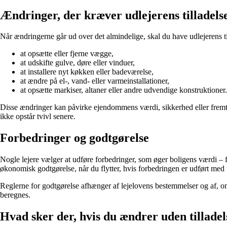
Ændringer, der kræver udlejerens tilladels
Når ændringerne går ud over det almindelige, skal du have udlejerens til
at opsætte eller fjerne vægge,
at udskifte gulve, døre eller vinduer,
at installere nyt køkken eller badeværelse,
at ændre på el-, vand- eller varmeinstallationer,
at opsætte markiser, altaner eller andre udvendige konstruktioner.
Disse ændringer kan påvirke ejendommens værdi, sikkerhed eller fremtidige
ikke opstår tvivl senere.
Forbedringer og godtgørelse
Nogle lejere vælger at udføre forbedringer, som øger boligens værdi – f
økonomisk godtgørelse, når du flytter, hvis forbedringen er udført med
Reglerne for godtgørelse afhænger af lejelovens bestemmelser og af, om
beregnes.
Hvad sker der, hvis du ændrer uden tilladel