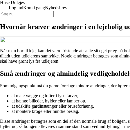
Huse Udlejes
Log ind
Kom i gang
Nyhedsbrev
Hvornår kræver ændringer i en lejebolig udl
Når man bor til leje, kan det være fristende at sætte sit eget præg på
tilladt uden udlejerens samtykke. Nogle ændringer betragtes som almind
skal have grønt lys fra udlejeren.
Små ændringer og almindelig vedligeholdel
Som udgangspunkt må du gerne foretage mindre ændringer, der hører u
at male vægge og lofter i lyse farver,
at hænge billeder, hylder eller lamper op,
at udskifte gardinstænger eller bruseforhæng,
at montere kroge eller mindre beslag.
Disse ændringer betragtes som en del af den normale brug af boligen, s
flytter ud, så boligen afleveres i samme stand som ved indflytning – me