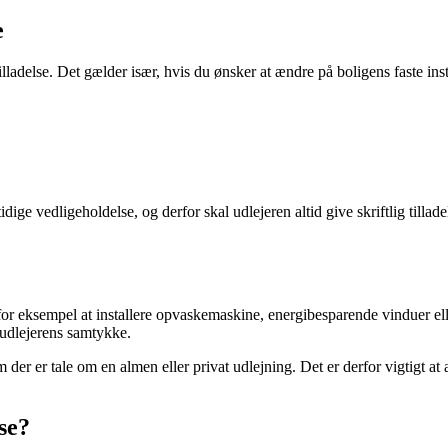
e
ladelse. Det gælder især, hvis du ønsker at ændre på boligens faste inst
 vedligeholdelse, og derfor skal udlejeren altid give skriftlig tilladels
or eksempel at installere opvaskemaskine, energibesparende vinduer eller
 udlejerens samtykke.
 der er tale om en almen eller privat udlejning. Det er derfor vigtigt 
se?