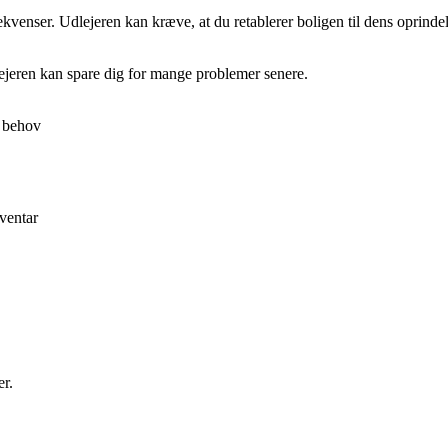
kvenser. Udlejeren kan kræve, at du retablerer boligen til dens oprindeli
udlejeren kan spare dig for mange problemer senere.
e behov
nventar
er.