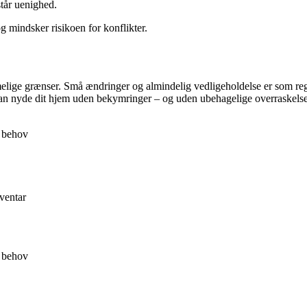
står uenighed.
g mindsker risikoen for konflikter.
imelige grænser. Små ændringer og almindelig vedligeholdelse er som reg
u kan nyde dit hjem uden bekymringer – og uden ubehagelige overraskelser
e behov
nventar
e behov